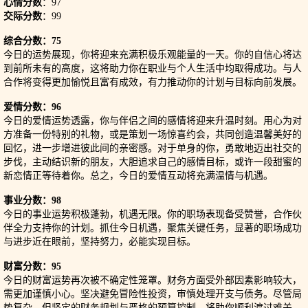
心情分数
：97
交际分数
：99
综合分数：75
今日的运势展现，你将迎来充满积极乐观能量的一天。你的自信心将达
到前所未有的高度，这将助力你在职业与个人生活中均取得成功。与人
合作将变得更加愉悦且富有成效，有力推动你的计划与目标向前发展。
爱情分数：96
今日的爱情运势透露，你与伴侣之间的感情将迎来升温时刻。用心为对
方准备一份特别的礼物，或是策划一场惊喜约会，共同创造温馨美好的
回忆，进一步增进彼此间的亲密感。对于单身的你，勇敢地迈出社交的
步伐，主动结识新的朋友，大胆追求自己的感情目标，或许一段甜蜜的
新恋情正等待着你。总之，今日的爱情互动将充满温情与机遇。
事业分数：98
今日的事业运势积极蓬勃，机遇无限。你的职场表现备受赞誉，合作伙
伴全力支持你的计划。抓住今日机遇，聚焦关键任务，显著的职场成功
与进步近在眼前，坚持努力，必能实现目标。
财富分数：95
今日的财富运势再次被不确定性笼罩。财务方面受外部因素影响较大，
需更加谨慎小心。坚决避免冒险性投资，审慎处理开支与债务。尽管局
势复杂，但坚定的财务规划与严格的预算控制，将助你顺利渡过难关。