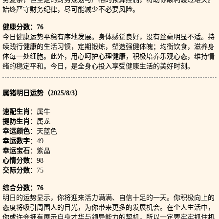
始终严守财务纪律，尽可能减少不必要风险。
健康分数：76
今日健康运势平稳有序地发展。身体感觉良好，没有丝毫明显不适。持
续践行健康的生活习惯，定期锻炼，塑造强健体魄；均衡饮食，滋养身
体每一处细胞。此外，用心呵护心理健康，积极培养乐观心态，维持情
绪的稳定平和。今日，是全身心投入享受健康生活的美好时刻。
属猪明日运势（2025/8/3）
速配生肖
：属牛
提防生肖
：属龙
幸运颜色
：天蓝色
幸运数字
：49
幸运宝石
：紫晶
心情分数
：98
交际分数
：75
综合分数：76
明日的运势显示，你将迎来活力满满、自信十足的一天。你积极向上的
态度将吸引周围人的目光，为你带来更多的发展机会。在个人生活中，
你或许会拥有展示自身才华与领导能力的契机，所以一定要牢牢抓住机