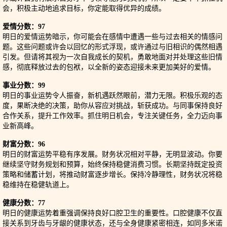
会，积极主动地追求目标，你定能取得优异的成绩。
爱情分数：97
明日的爱情运势暗示，你可能会在感情中遭遇一些与过去相关的情感问
题。这些问题或许会以回忆的形式浮现，或许通过与旧相识的偶然相遇
引发。但请将其视为一次自我成长的契机，勇敢地面对并处理这些旧情
感，彻底释放过去的包袱，以全新的姿态迎接未来更加美好的爱情。
事业分数：99
明日的事业运势令人振奋，新机遇跃然眼前，潜力无限。积极乐观的态
度，果断决绝的决策，助你从容应对挑战，斩获成功。与同事保持良好
合作关系，提升工作效率。抓住明日机会，专注关键任务，全力迈向事
业新高峰。
财富分数：96
明日的财富运势平稳有序发展。财务状况相对平静，无明显波动。你要
继续坚守财务规划和预算，始终保持稳健消费习惯。长期坚持既定投资
策略和储蓄计划，将推动财富逐步增长。保持冷静理性，财务状况将稳
稳维持在稳健轨道上。
健康分数：77
明日的健康运势着重强调保持良好口腔卫生的重要性。口腔健康不仅直
接关系到牙齿与牙龈的健康状态，还与全身健康紧密相连，如同多米诺