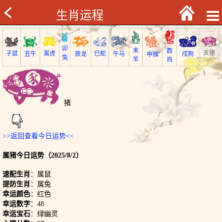
生肖运程
卯
未
酉
亥猪
子鼠
巳蛇
寅虎
丑牛
午马
戌狗
辰龙
申猴
兔
羊
鸡
猪
>>返回查看今日运势<<
属猪今日运势（2025/8/2）
速配生肖
：属鼠
提防生肖
：属兔
幸运颜色
：红色
幸运数字
：48
幸运宝石
：绿幽灵