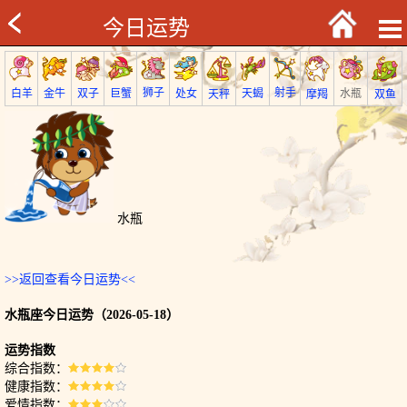
今日运势
射手
狮子
巨蟹
金牛
处女
白羊
天蝎
双子
水瓶
双鱼
天秤
摩羯
水瓶
>>返回查看今日运势<<
水瓶座今日运势（2026-05-18）
运势指数
综合指数：
健康指数：
爱情指数：