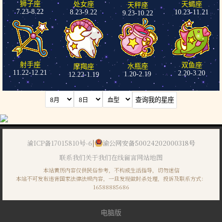
狮子座
处女座
天蝎座
天秤座
7.23-8.22
8.23-9.22
10.23-11.21
9.23-10.22
射手座
双鱼座
水瓶座
摩羯座
11.22-12.21
2.20-3.20
1.20-2.19
12.22-1.19
渝ICP备17015810号-6
|
渝公网安备50024202000318号
联系我们
关于我们
在线留言
网站地图
本站黄历内容仅供民俗参考，不构成生活指导，切勿迷信
本站不可发布违背国家法律法规内容，一旦发现做封杀处理，投诉及联系方式：
16588885686
电脑版