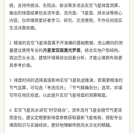
统，支持传统派、东阳派、新派等多流派玄空飞星排盘测算，
输出的排盘结果包含流年盘、流月盘、飞星盘、排龙诀等核心
内容，仅供堪舆爱好者学习、研究、交流使用，不作任何现实
生活决策依据。
2. 精准的玄空飞星排盘离不开准确的基础数据，坐山朝向的测
量建议使用专业的
月星堂双面激光罗盘
，结合实地户型结构、
周边峦头水法、建筑环境等综合因素分析，才能让堪舆布局更
具参考价值。
3. 排盘时间的选择直接影响玄空飞星轨迹推演，若需更精准的
节气运算，可勾选「考虑闰月」「节气精确到分」选项，并填
写所在地区经度，以此提升玄空飞星排盘的测算精度。
4. 玄空飞星风水讲究“时空结合”，流年流月飞星会随节气更迭
而变化，建议定期更新排盘参数获取最新飞星格局，搭配专业
堪舆知识与实操经验，更好地理解传统风水文化的精髓。